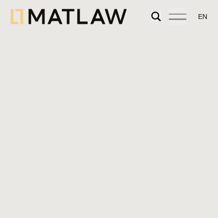
EN
Os investimentos imobiliários são
frequentemente efetuados através de
veículos societários, sejam eles sociedades
comerciais, cooperativas, ou fundos de
investimento imobiliário.