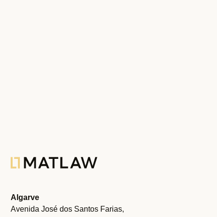
IMOBILIÁRIO
DIREITO SUCESSÓRIO E DA FAMÍLIA
ARBITRAGEM E CONTENCIOSO IMOBILIÁRIO
RESIDÊNCIA E CIDADANIA PORTUGUESA
Algarve
Avenida José dos Santos Farias,