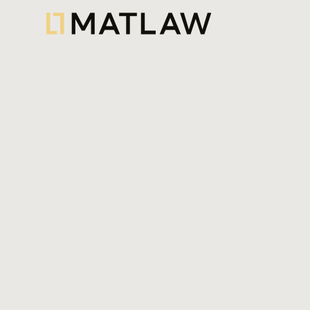
Na MATLAW, prestamos um apoio ju
à atividade de promoção imobiliária
fases, desde a aquisição de terreno