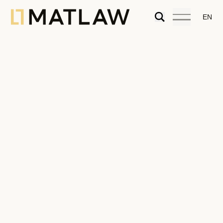
EN
Algarve
Avenida José dos Santos Farias,
Edifício Arcadas, Bloco B, 1.º Esq.