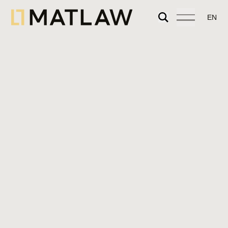
EN
Também oferecemos serviços jurídicos
abrangentes em todas as matérias
relacionadas com a rentabilização de ativos
imobiliários em Portugal.