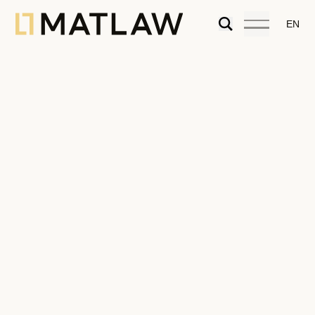
EN
Política de Privacidade
A MATLAW respeita a sua privacidade e compromete-se
a proteger os seus dados pessoais. Esta Política de
Privacidade explica quem somos, para que finalidades
podemos utilizar os seus dados, como os tratamos, com
quem os partilhamos, durante quanto tempo os
conservamos e como pode exercer os seus direitos.