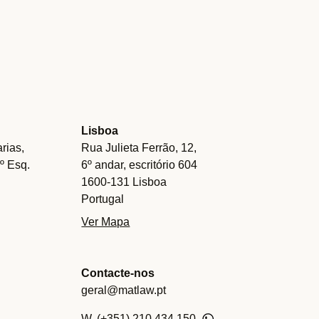
Lisboa
rias,
Rua Julieta Ferrão, 12,
.º Esq.
6º andar, escritório 604
1600-131 Lisboa
Portugal
Ver Mapa
Contacte-nos
geral@matlaw.pt
W. (+351) 210 434 150