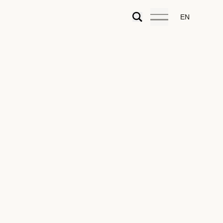
EN
29.12.2020
Artigos