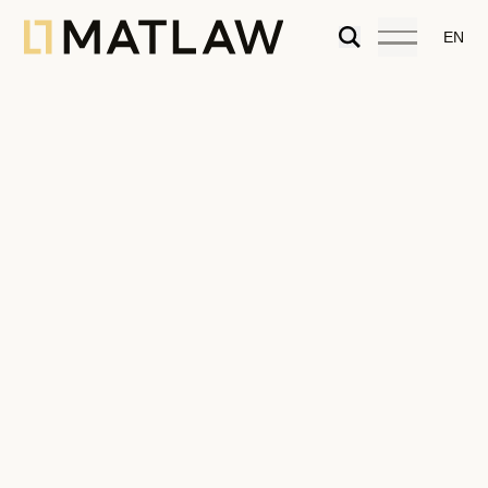
EN
Alterações ao regime de entrada,
permanência, saída e afastamento de
estrangeiros em Portugal
30.08.2022
Artigos