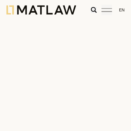
EN
A transformação de solos rústicos em
urbanos: o que vai mudar
13.01.2025
Urbanismo
,
Artigos