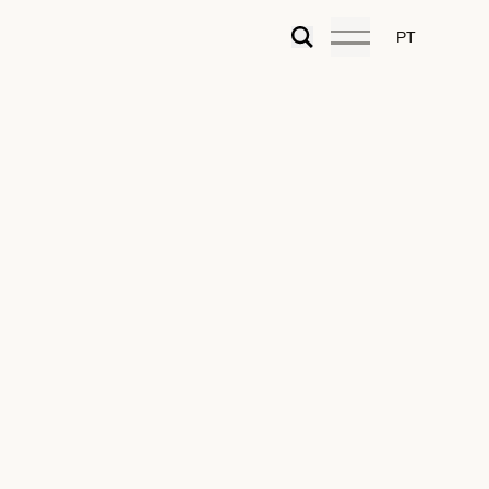
PT
23.04.2025
Residency & Citizenship
,
Articles
Authors:
Joana Mil-Homens