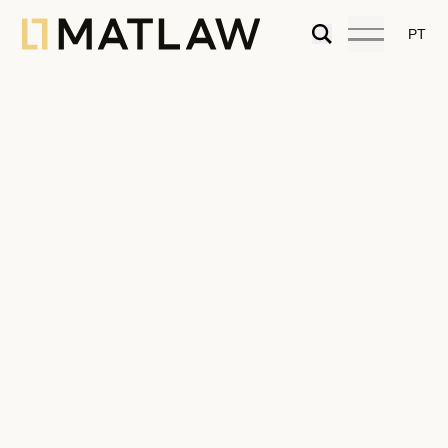
PT
The Government’s New Housing
Plan: What’s going to change?
16.05.2024
Articles