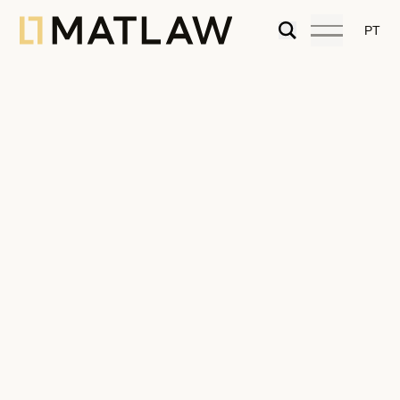
PT
New special tax on AL activity: CEAL
or Contribuição Extraordinária sobre o
Alojamento Local
18.03.2024
Tourism
,
Articles